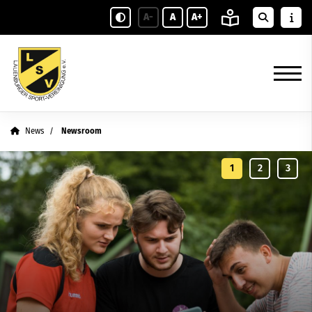
A-
A
A+
News
Newsroom