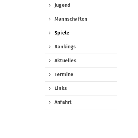
Jugend
Mannschaften
Spiele
Rankings
Aktuelles
Termine
Links
Quicklinks
Anfahrt
Sportangebote finden
Unser Sportangebot
Sportsuche
Ausfälle und Vertretungen