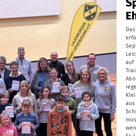
S
E
Das
erf
Sep
Lei
auf
Tra
Abn
reg
Klei
aus
Sch
mus
wer