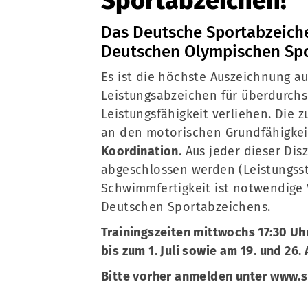
Sportabzeichen!
Sportangebote finden
Unser Sportangebot
Das Deutsche Sportabzeiche
Sportsuche
Deutschen Olympischen Sp
Ausfälle und Vertretungen
Es ist die höchste Auszeichnung a
Deutsches Sportabzeichen
Leistungsabzeichen für überdurchsc
Leistungsfähigkeit verliehen. Die 
an den motorischen Grundfähigke
Koordination
. Aus jeder dieser Di
abgeschlossen werden (Leistungsst
Schwimmfertigkeit ist notwendige 
Deutschen Sportabzeichens.
Trainingszeiten mittwochs 17:30 Uh
bis zum 1. Juli sowie am 19. und 26.
Bitte vorher anmelden unter www.s