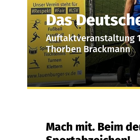
Das Deutsch
Auftaktveranstaltung 
Thorben Brackmann
Mach mit. Beim d
Quicklinks