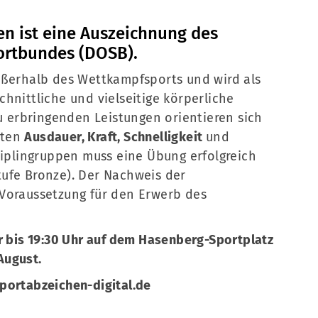
Mitglieder-Service
Ge
Alles zur Mitgliedschaft
La
n ist eine Auszeichnung des
Downloads
Ra
ortbundes (DOSB).
Termine
21
ußerhalb des Wettkampfsports und wird als
Fragen & Antworten
hnittliche und vielseitige körperliche
zu erbringenden Leistungen orientieren sich
iten
Ausdauer, Kraft, Schnelligkeit
und
sziplingruppen muss eine Übung erfolgreich
ufe Bronze). Der Nachweis der
Voraussetzung für den Erwerb des
r bis 19:30 Uhr auf dem Hasenberg-Sportplatz
 August.
portabzeichen-digital.de