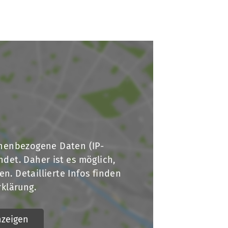
schäftsstelle
uenburger Sport-Vereinigung e.V.
iffeisenweg 1a
481 Lauenburg
nenbezogene Daten (IP-
04153 598 100
ndet. Daher ist es möglich,
verwaltung@lauenburger-sv.de
n. Detaillierte Infos finden
rklärung.
zeigen