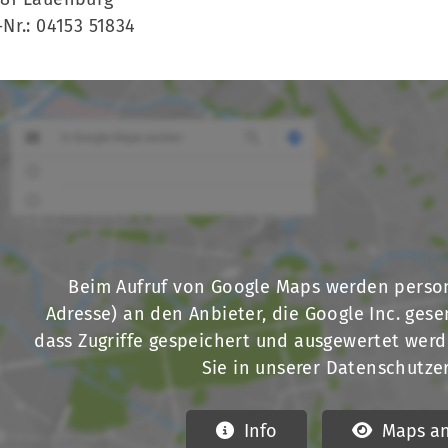
-Nr.:
04153 51834
Mitglieder-Service
Ge
Alles zur Mitgliedschaft
La
Downloads
Ra
Termine
21
Beim Aufruf von Google Maps werden perso
Fragen & Antworten
Adresse) an den Anbieter, die Google Inc. gese
dass Zugriffe gespeichert und ausgewertet werde
Sie in unserer Datenschutze
Info
Maps an