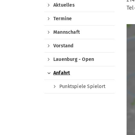
Aktuelles
Tel
Termine
Mannschaft
Quicklinks
Vorstand
Sportangebote finden
Lauenburg - Open
Unser Sportangebot
Sportsuche
Anfahrt
Ausfälle und Vertretungen
Deutsches Sportabzeichen
Punktspiele Spielort