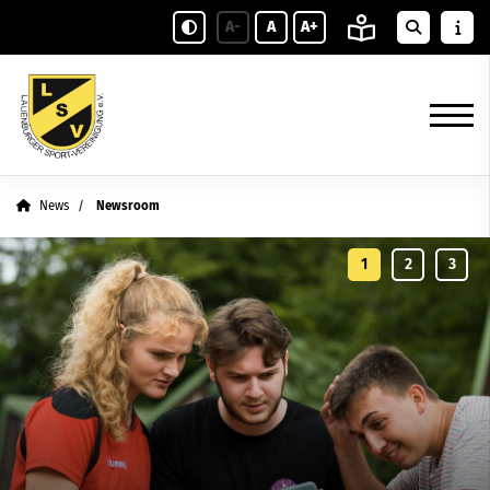
A-
A
A+
News
Newsroom