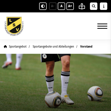
A-
A
A+
Sportangebot
Sportangebote und Abteilungen
Vorstand