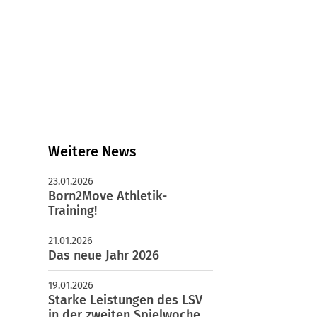
schäftsstelle
uenburger Sport-Vereinigung e.V.
iffeisenweg 1a
481 Lauenburg
04153 598 100
verwaltung@lauenburger-sv.de
Weitere News
23.01.2026
Born2Move Athletik-
Training!
21.01.2026
Das neue Jahr 2026
19.01.2026
Starke Leistungen des LSV
in der zweiten Spielwoche