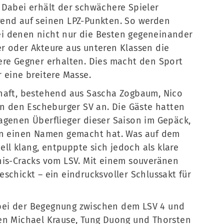
 Dabei erhält der schwächere Spieler
rend auf seinen LPZ-Punkten. So werden
i denen nicht nur die Besten gegeneinander
r oder Akteure aus unteren Klassen die
ere Gegner erhalten. Dies macht den Sport
 eine breitere Masse.
chaft, bestehend aus Sascha Zogbaum, Nico
en den Escheburger SV an. Die Gäste hatten
agenen Überflieger dieser Saison im Gepäck,
ten einen Namen gemacht hat. Was auf dem
l klang, entpuppte sich jedoch als klare
nis-Cracks vom LSV. Mit einem souveränen
schickt – ein eindrucksvoller Schlussakt für
bei der Begegnung zwischen dem LSV 4 und
en Michael Krause, Tung Duong und Thorsten