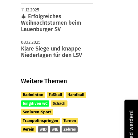
11.12.2025
🎄 Erfolgreiches
Weihnachtsturnen beim
Lauenburger SV
08.12.2025
Klare Siege und knappe
Niederlagen für den LSV
Weitere Themen
Badminton
Fußball
Handball
Jungdiven wC
Schach
Senioren-Sport
Mitglied werden!
Trampolinspringen
Turnen
Verein
wJD
wJE
Zebras