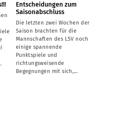
!!!
Entscheidungen zum
LSV punktet 
Saisonabschluss
letzten Züge
hen
Die letzten zwei Wochen der
Die letzte Wo
Saison brachten für die
dem LSV gemis
iele
Mannschaften des LSV noch
Ergebnisse, d
e
einige spannende
konnten wicht
!
Punktspiele und
gesammelt und
richtungsweisende
Leistungen gez
…
Begegnungen mit sich,…
Am Montag…