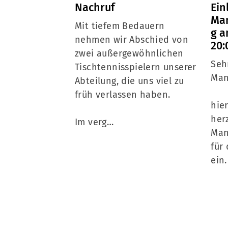
Ein
Nachruf
Ma
Mit tiefem Bedauern
g a
nehmen wir Abschied von
20:
zwei außergewöhnlichen
Seh
Tischtennisspielern unserer
Man
Abteilung, die uns viel zu
früh verlassen haben.
hie
her
Im verg…
Man
für
ein