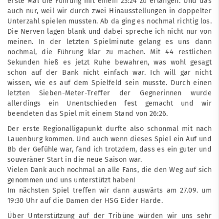
erste Mal die Führung mit einem 23:24 zu erlangen. Und das
auch nur, weil wir durch zwei Hinausstellungen in doppelter
Unterzahl spielen mussten. Ab da ging es nochmal richtig los.
Die Nerven lagen blank und dabei spreche ich nicht nur von
meinen. In der letzten Spielminute gelang es uns dann
nochmal, die Führung klar zu machen. Mit 44 restlichen
Sekunden hieß es jetzt Ruhe bewahren, was wohl gesagt
schon auf der Bank nicht einfach war. Ich will gar nicht
wissen, wie es auf dem Spielfeld sein musste. Durch einen
letzten Sieben-Meter-Treffer der Gegnerinnen wurde
allerdings ein Unentschieden fest gemacht und wir
beendeten das Spiel mit einem Stand von 26:26.
Der erste Regionalligapunkt durfte also schonmal mit nach
Lauenburg kommen. Und auch wenn dieses Spiel ein Auf und
Bb der Gefühle war, fand ich trotzdem, dass es ein guter und
souveräner Start in die neue Saison war.
Vielen Dank auch nochmal an alle Fans, die den Weg auf sich
genommen und uns unterstützt haben!
Im nächsten Spiel treffen wir dann auswärts am 27.09. um
19:30 Uhr auf die Damen der HSG Eider Harde.
Über Unterstützung auf der Tribüne würden wir uns sehr