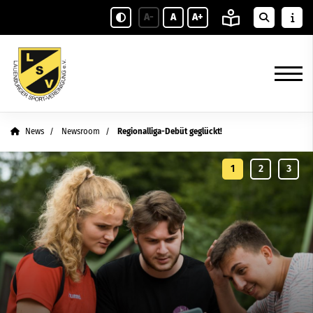
A-
A
A+
News
Newsroom
Regionalliga-Debüt geglückt!