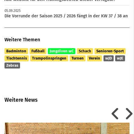
05.09.2025
Die Vorrunde der Saison 2025 / 2026 fängt in der KW 37 / 38 an
Weitere Themen
Badminton
Fußball
Jungdiven wC
Schach
Senioren-Sport
Tischtennis
Trampolinspringen
Turnen
Verein
wJD
wJE
Zebras
Weitere News