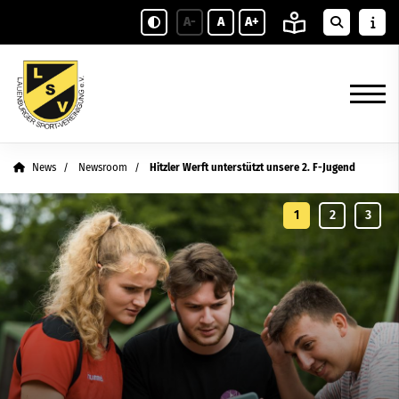
A-
A
A+
News
Newsroom
Hitzler Werft unterstützt unsere 2. F-Jugend