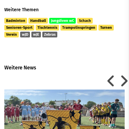
Weitere Themen
Badminton
Handball
Jungdiven wC
Schach
Senioren-Sport
Tischtennis
Trampolinspringen
Turnen
Verein
wJD
wJE
Zebras
Weitere News