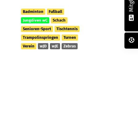
Badminton
Fußball
Jungdiven wC
Schach
Senioren-Sport
Tischtennis
Trampolinspringen
Turnen
Verein
wJD
wJE
Zebras