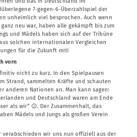
hren und das in Deutschland im
düberlegene 7-gegen-6-Überzahlspiel der
sen unheimlich viel besprochen. Auch wenn
 ganz neu war, haben alle gekämpft bis zum
ungs und Mädels haben sich auf der Tribüne
aus solchen internationalen Vergleichen
ungen für die Zukunft mit!
ch vorn
nitiv nicht zu kurz. In den Spielpausen
am Strand, sammelten Kräfte und schauten
der anderen Nationen an. Man kann sagen:
derlanden und Deutschland waren am Ende
sser als wir“ 😉. Der Zusammenhalt, das
aben Mädels und Jungs als großen Verein
 verabschieden wir uns nun offiziell aus der