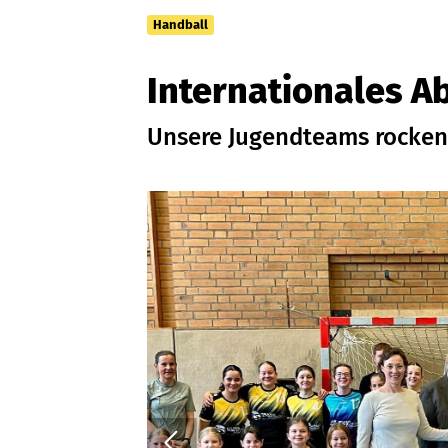
Handball
Sportangebote finden
Unser Sportangebot
Internationales A
Sportsuche
Ausfälle und Vertretungen
Unsere Jugendteams rocken
Deutsches Sportabzeichen