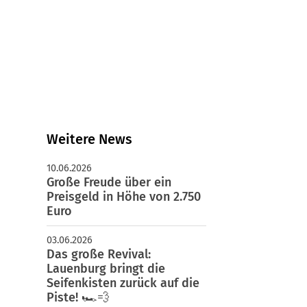
schäftsstelle
uenburger Sport-Vereinigung e.V.
iffeisenweg 1a
481 Lauenburg
04153 598 100
verwaltung@lauenburger-sv.de
Weitere News
10.06.2026
Große Freude über ein
Preisgeld in Höhe von 2.750
Euro
03.06.2026
Das große Revival:
Lauenburg bringt die
Seifenkisten zurück auf die
Piste! 🏎️💨