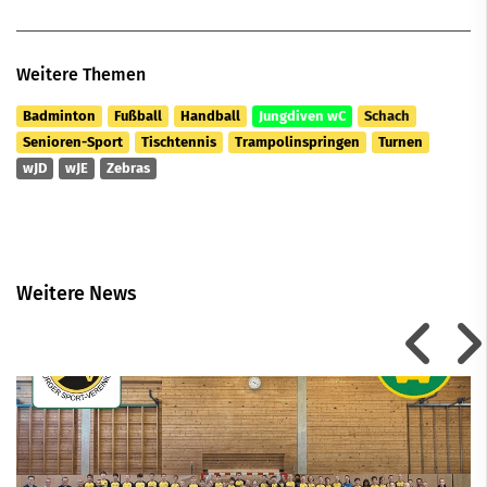
Weitere Themen
Badminton
Fußball
Handball
Jungdiven wC
Schach
Senioren-Sport
Tischtennis
Trampolinspringen
Turnen
wJD
wJE
Zebras
Weitere News