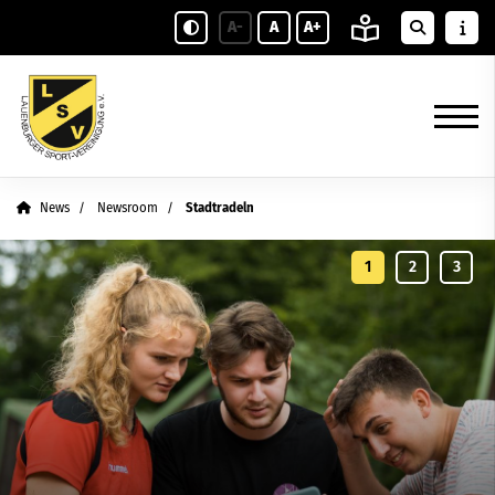
A-
A
A+
News
Newsroom
Stadtradeln